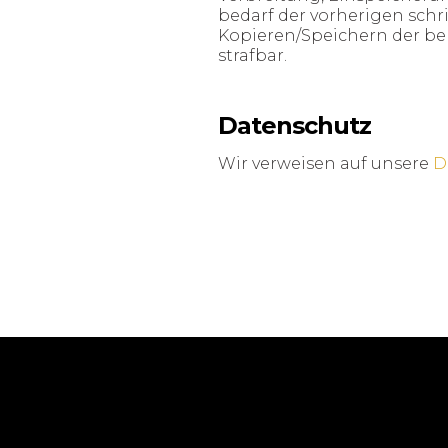
bedarf der vorherigen schr
Kopieren/Speichern der ber
strafbar.
Datenschutz
Wir verweisen auf unsere
D