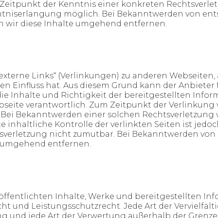
itpunkt der Kenntnis einer konkreten Rechtsverletz
ntniserlangung möglich. Bei Bekanntwerden von en
 wir diese Inhalte umgehend entfernen.
externe Links“ (Verlinkungen) zu anderen Webseiten, 
en Einfluss hat. Aus diesem Grund kann der Anbieter f
 Inhalte und Richtigkeit der bereitgestellten Inform
bseite verantwortlich. Zum Zeitpunkt der Verlinkung
 Bei Bekanntwerden einer solchen Rechtsverletzung
 inhaltliche Kontrolle der verlinkten Seiten ist jed
sverletzung nicht zumutbar. Bei Bekanntwerden von
s umgehend entfernen.
röffentlichten Inhalte, Werke und bereitgestellten I
 und Leistungsschutzrecht. Jede Art der Vervielfält
ng und jede Art der Verwertung außerhalb der Grenz