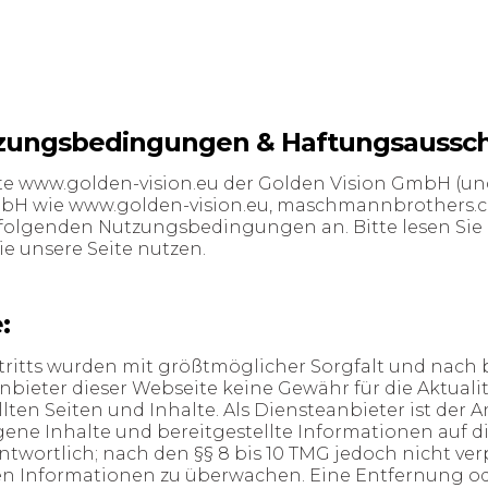
zungsbedingungen & Haftungsaussch
te www.golden-vision.eu der Golden Vision GmbH (un
mbH wie www.golden-vision.eu, maschmannbrother
chfolgenden Nutzungsbedingungen an. Bitte lesen Si
e unsere Seite nutzen.
:
ftritts wurden mit größtmöglicher Sorgfalt und nach 
eter dieser Webseite keine Gewähr für die Aktualitä
llten Seiten und Inhalte. Als Diensteanbieter ist der 
igene Inhalte und bereitgestellte Informationen auf 
wortlich; nach den §§ 8 bis 10 TMG jedoch nicht verp
n Informationen zu überwachen. Eine Entfernung ode