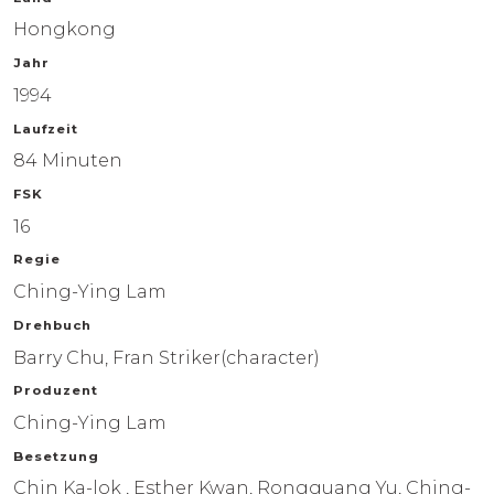
Hongkong
Jahr
1994
Laufzeit
84 Minuten
FSK
16
Regie
FILME
Ching-Ying Lam
Drehbuch
HÖRSPIELE
Barry Chu, Fran Striker(character)
Produzent
ÜBER UNS
Ching-Ying Lam
MAX MASCHMANN
Besetzung
Chin Ka-lok , Esther Kwan, Rongguang Yu, Ching-