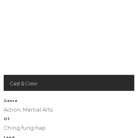
grünen Hornisse
Cast & Crew
Genre
Action, Martial Arts
OT
Ching fung hap
Land