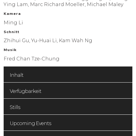
Ying Lam, Marc Richard Moeller, Michael Maley
KONTAKT
Kamera
Ming Li
NEWS
Schnitt
Zhihui Gu, Yu-Huai Li, Kam Wah Ng
Musik
Fred Chan Tze-Chung
Inhalt
Verfügbarkeit
Stills
Upcoming Events