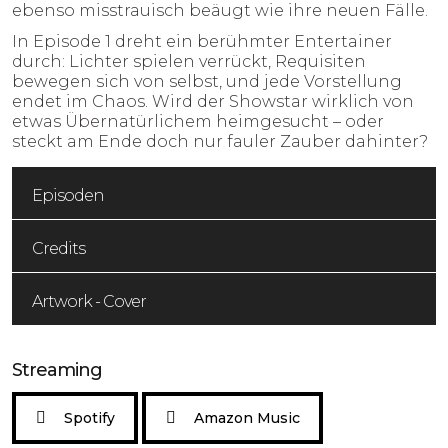
ebenso misstrauisch beäugt wie ihre neuen Fälle.
In Episode 1 dreht ein berühmter Entertainer
durch: Lichter spielen verrückt, Requisiten
bewegen sich von selbst, und jede Vorstellung
endet im Chaos. Wird der Showstar wirklich von
etwas Übernatürlichem heimgesucht – oder
steckt am Ende doch nur fauler Zauber dahinter?
Episoden
Credits
Artwork - Cover
Streaming
Spotify
Amazon Music