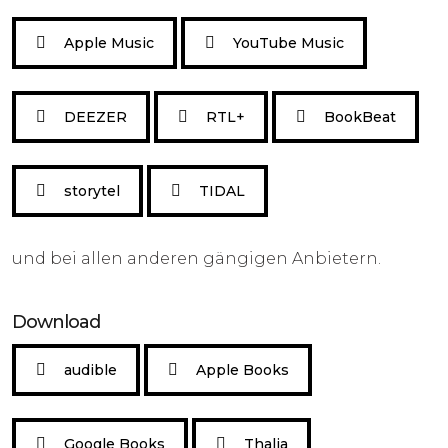
Apple Music
YouTube Music
DEEZER
RTL+
BookBeat
storytel
TIDAL
und bei allen anderen gängigen Anbietern.
Download
audible
Apple Books
Google Books
Thalia