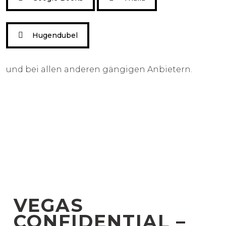
Hugendubel
FILME
und bei allen anderen gängigen Anbietern.
HÖRSPIELE
ÜBER UNS
MAX MASCHMANN
KONTAKT
VEGAS
NEWS
CONFIDENTIAL –