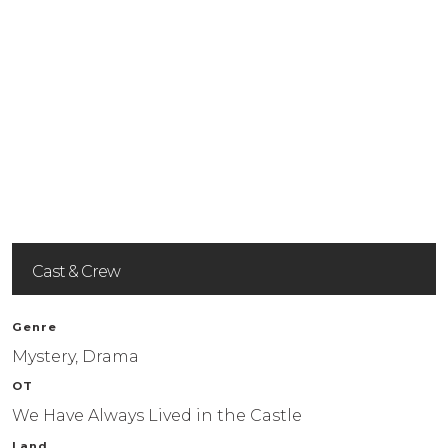
Castle
Drama mit den
Hollywoodstars
Alexandra Daddario,
Taissa Farmiga und
Sebastian Stan
Cast & Crew
Genre
Mystery, Drama
OT
We Have Always Lived in the Castle
Land