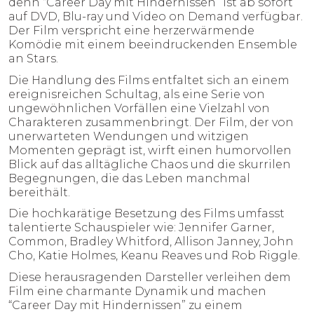
denn “Career Day mit Hindernissen” ist ab sofort
HÖRSPIELE
auf DVD, Blu-ray und Video on Demand verfügbar.
Der Film verspricht eine herzerwärmende
Komödie mit einem beeindruckenden Ensemble
ÜBER UNS
an Stars.
Die Handlung des Films entfaltet sich an einem
MAX MASCHMANN
ereignisreichen Schultag, als eine Serie von
ungewöhnlichen Vorfällen eine Vielzahl von
Charakteren zusammenbringt. Der Film, der von
KONTAKT
unerwarteten Wendungen und witzigen
Momenten geprägt ist, wirft einen humorvollen
Blick auf das alltägliche Chaos und die skurrilen
NEWS
Begegnungen, die das Leben manchmal
bereithält.
Die hochkarätige Besetzung des Films umfasst
talentierte Schauspieler wie: Jennifer Garner,
Common, Bradley Whitford, Allison Janney, John
Cho, Katie Holmes, Keanu Reaves und Rob Riggle.
Diese herausragenden Darsteller verleihen dem
Film eine charmante Dynamik und machen
“Career Day mit Hindernissen” zu einem