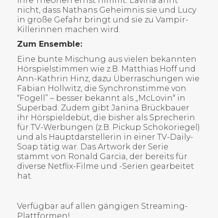
ihre Theorien ernst nimmt. Lavina ahnt
nicht, dass Nathans Geheimnis sie und Lucy
in große Gefahr bringt und sie zu Vampir-
Killerinnen machen wird.
Zum Ensemble:
Eine bunte Mischung aus vielen bekannten
Hörspielstimmen wie z.B. Matthias Hoff und
Ann-Kathrin Hinz, dazu Überraschungen wie
Fabian Hollwitz, die Synchronstimme von
“Fogell” – besser bekannt als „McLovin“ in
Superbad. Zudem gibt Janina Brückbauer
ihr Hörspieldebüt, die bisher als Sprecherin
für TV-Werbungen (z.B. Pickup Schokoriegel)
und als Hauptdarstellerin in einer TV-Daily-
Soap tätig war. Das Artwork der Serie
stammt von Ronald Garcia, der bereits für
diverse Netflix-Filme und -Serien gearbeitet
hat.
Verfügbar auf allen gängigen Streaming-
Plattformen!