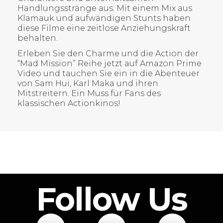
Handlungsstränge aus. Mit einem Mix aus
Klamauk und aufwändigen Stunts haben
diese Filme eine zeitlose Anziehungskraft
behalten.
Erleben Sie den Charme und die Action der
“Mad Mission” Reihe jetzt auf Amazon Prime
Video und tauchen Sie ein in die Abenteuer
von Sam Hui, Karl Maka und ihren
Mitstreitern. Ein Muss für Fans des
klassischen Actionkinos!
Follow Us