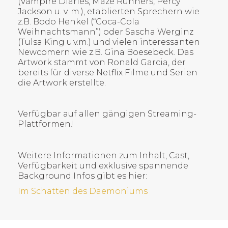
(Vampire Diaries, Maze Runners, Percy
Jackson u. v. m.), etablierten Sprechern wie
z.B. Bodo Henkel (“Coca-Cola
Weihnachtsmann”) oder Sascha Werginz
(Tulsa King u.v.m.) und vielen interessanten
Newcomern wie z.B. Gina Boesebeck. Das
Artwork stammt von Ronald Garcia, der
bereits für diverse Netflix Filme und Serien
die Artwork erstellte.
Verfügbar auf allen gängigen Streaming-
Plattformen!
Weitere Informationen zum Inhalt, Cast,
Verfügbarkeit und exklusive spannende
Background Infos gibt es hier:
Im Schatten des Daemoniums